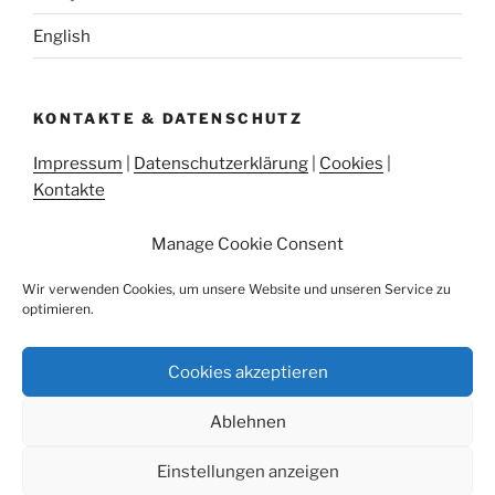
English
KONTAKTE & DATENSCHUTZ
Impressum
|
Datenschutzerklärung
|
Cookies
|
Kontakte
Manage Cookie Consent
Wir verwenden Cookies, um unsere Website und unseren Service zu
Sie sind hier:
Castelli
«
Arcevia
«
Casa San Martino
optimieren.
Cookies akzeptieren
Die
Die
Ablehnen
Casa
Casa
San
San
Datenschutzerklärung
Stolz präsentiert von WordPress
Einstellungen anzeigen
Martino
Martino