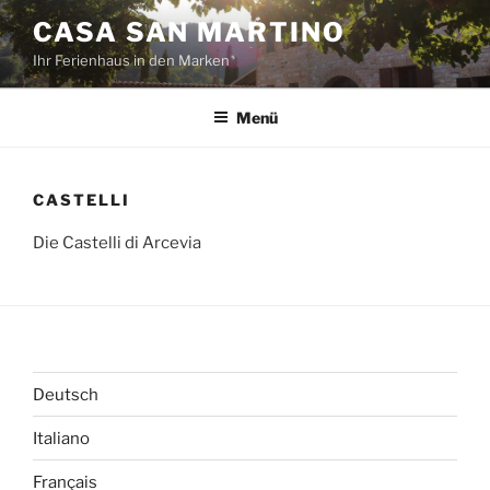
Zum
CASA SAN MARTINO
Inhalt
Ihr Ferienhaus in den Marken
springen
Menü
CASTELLI
Die Castelli di Arcevia
Deutsch
Italiano
Français