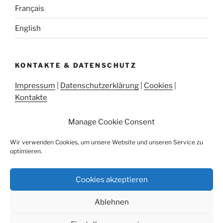
Français
English
KONTAKTE & DATENSCHUTZ
Impressum
|
Datenschutzerklärung
|
Cookies
|
Kontakte
Manage Cookie Consent
Wir verwenden Cookies, um unsere Website und unseren Service zu
Sie sind hier:
Essen und Trinken
«
Casa San Martino
optimieren.
Cookies akzeptieren
Die
Die
Ablehnen
Casa
Casa
San
San