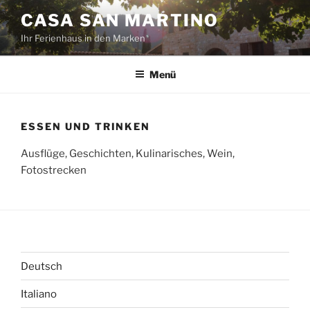
Zum
CASA SAN MARTINO
Inhalt
Ihr Ferienhaus in den Marken
springen
Menü
ESSEN UND TRINKEN
Ausflüge, Geschichten, Kulinarisches, Wein,
Fotostrecken
Deutsch
Italiano